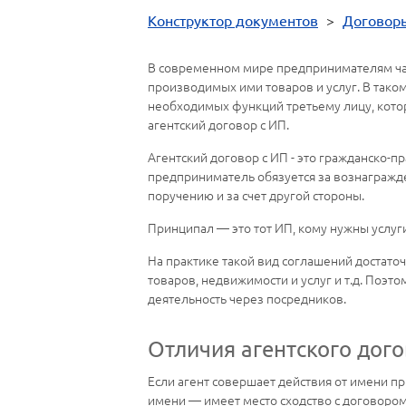
Конструктор документов
>
Договор
В современном мире предпринимателям час
производимых ими товаров и услуг. В тако
необходимых функций третьему лицу, кото
агентский договор с ИП.
Агентский договор с ИП - это гражданско
предприниматель обязуется за вознагражд
поручению и за счет другой стороны.
Принципал — это тот ИП, кому нужны услуги,
На практике такой вид соглашений достато
товаров, недвижимости и услуг и т.д. Поэ
деятельность через посредников.
Отличия агентского дого
Если агент совершает действия от имени пр
имени — имеет место сходство с договором