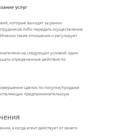
азание услуг
вий, которые выходят за рамки
 сотрудников либо передать осуществление
 Именно такие отношения и регулирует
имателями на следующих условий: один
ершать определенные действия по
и совершении сделок по покупке/продаже
существляющих предпринимательскую
учения
ния, а когда агент действует от своего