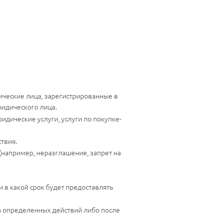
ические лица, зарегистрированные в
идического лица.
идические услуги, услуги по покупке-
твия.
 (например, неразглашение, запрет на
и в какой срок будет предоставлять
м определенных действий либо после