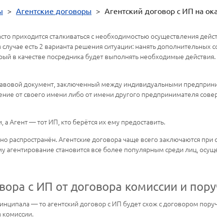
ы
>
Агентские договоры
>
Агентский договор с ИП на ок
то приходится сталкиваться с необходимостью осуществления дейст
м случае есть 2 варианта решения ситуации: нанять дополнительных
рый в качестве посредника будет выполнять необходимые действия.
-правовой документ, заключенный между индивидуальными предприн
ение от своего имени либо от имени другого предпринимателя сов
 а Агент — тот ИП, кто берётся их ему предоставить.
чно распространён. Агентские договора чаще всего заключаются пр
тому агентирование становится все более популярным среди лиц, о
вора с ИП от договора комиссии и пор
инципала — то агентский договор с ИП будет схож с договором поруче
 комиссии.