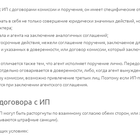
с ИП с договорами комиссии и поручения, он имеет специфические от
ать в себя не только совершение юридически значимых действий, но
ктера;
ла и агента на заключение аналогичных соглашений;
лгосрочные действия, нежели соглашение поручения, заключаемое 
 и указанных в доверенности, или договор комиссии, который заклю
отличается также тем, что агент исполняет поручение лично. Перед
тдельно оговаривается в доверенности, либо, когда агент вынужден
ору комиссии, возможно привлечение третьих лиц. Поэтому если ИП
тся при заключении агентского соглашения.
договора с ИП
могут быть расторгнуты по взаимному согласию обеих сторон, или ж
дываются штрафные санкции).
щих условиях: