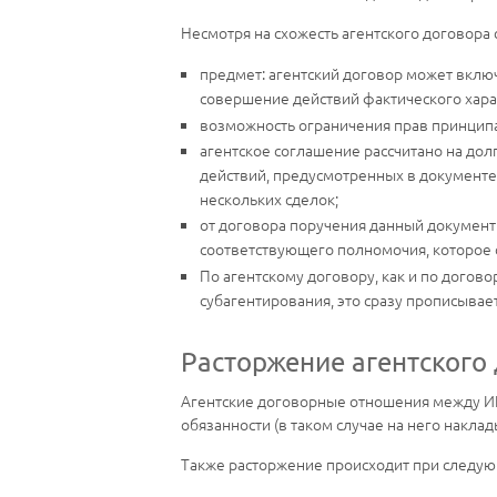
Несмотря на схожесть агентского договора 
предмет: агентский договор может включ
совершение действий фактического хара
возможность ограничения прав принципа
агентское соглашение рассчитано на до
действий, предусмотренных в документе
нескольких сделок;
от договора поручения данный документ 
соответствующего полномочия, которое о
По агентскому договору, как и по догов
субагентирования, это сразу прописывае
Расторжение агентского 
Агентские договорные отношения между ИП 
обязанности (в таком случае на него накла
Также расторжение происходит при следую