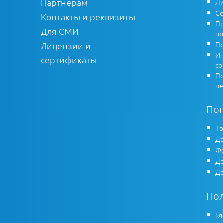
Партнерам
Ли
Со
Контакты и реквизиты
Пр
Для СМИ
по
По
Лицензии и
Ин
сертификаты
co
По
пе
По
Тр
До
Фо
До
До
По
Гл