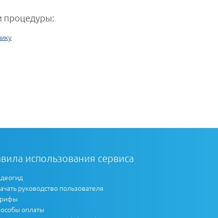
 процедуры:
нику
вила использования сервиса
деогид
ачать руководство пользователя
арифы
особы оплаты