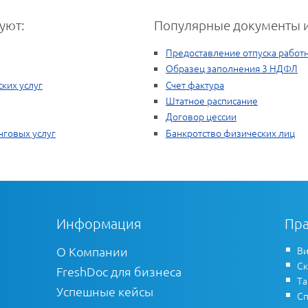
уют:
Популярные документы и
Предоставление отпуска работ
Образец заполнения 3 НДФЛ
ких услуг
Счет фактура
Штатное расписание
Договор цессии
нговых услуг
Банкротство физических лиц
Информация
Пра
О Компании
Ви
Ск
FreshDoc для бизнеса
Т
Успешные кейсы
Сп