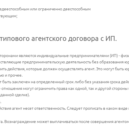
 недееспособным или ограниченно дееспособным
ствующим;
типового агентского договора с ИП.
сторонами являются индивидуальные предпринимателями (ИП) - физ
ествляющие предпринимательскую деятельность без образования юр
ь действия, которые должен осуществлять агент. Это могут быть юр
ью и прочее.
 быть заключен на определенный срок либо без указания срока дейс
 отношения могут ограничить права как одной, так и другой стороны
данной сделке).
.
ствия агент несет ответственность. Следует прописать в каком виде 
та. Вознаграждение может выплачиваться после совершения агенто