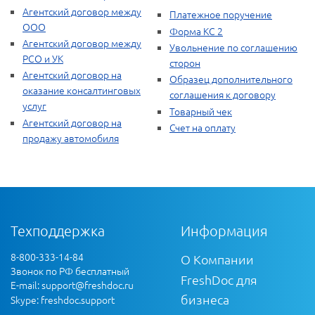
Агентский договор между
Платежное поручение
ООО
Форма КС 2
Агентский договор между
Увольнение по соглашению
РСО и УК
сторон
Агентский договор на
Образец дополнительного
оказание консалтинговых
соглашения к договору
услуг
Товарный чек
Агентский договор на
Счет на оплату
продажу автомобиля
Техподдержка
Информация
8-800-333-14-84
О Компании
Звонок по РФ бесплатный
FreshDoc для
E-mail:
support@freshdoc.ru
бизнеса
Skype: freshdoc.support