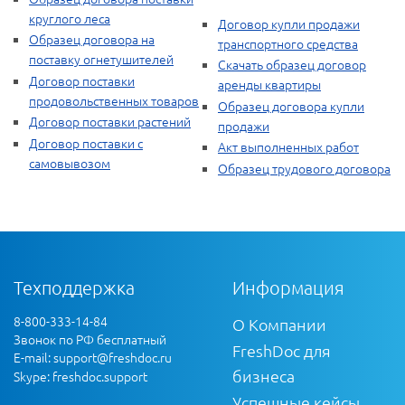
круглого леса
Договор купли продажи
Образец договора на
транспортного средства
поставку огнетушителей
Скачать образец договор
Договор поставки
аренды квартиры
продовольственных товаров
Образец договора купли
Договор поставки растений
продажи
Договор поставки с
Акт выполненных работ
самовывозом
Образец трудового договора
Техподдержка
Информация
8-800-333-14-84
О Компании
Звонок по РФ бесплатный
FreshDoc для
E-mail:
support@freshdoc.ru
бизнеса
Skype: freshdoc.support
Успешные кейсы