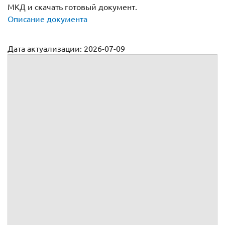
МКД и скачать готовый документ.
Описание документа
Дата актуализации: 2026-07-09
Договор на содержание и ремонт многоквартирного дома
(МКД)
№
г.