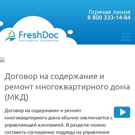
Горячая линия
8 800 333-14-84
toggle
menu
Договор на содержание и
ремонт многоквартирного дома
(МКД)
Договор на содержание и ремонт
многоквартирного дома обычно заключается с
управляющей компанией. В разделе можно
составить соглашение подряда на управление