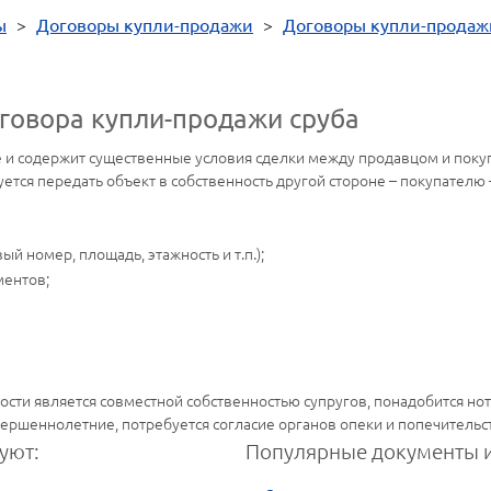
ы
>
Договоры купли-продажи
>
Договоры купли-продаж
говора купли-продажи сруба
и содержит существенные условия сделки между продавцом и покуп
зуется передать объект в собственность другой стороне – покупател
ый номер, площадь, этажность и т.п.);
ментов;
сти является совместной собственностью супругов, понадобится нот
вершеннолетние, потребуется согласие органов опеки и попечительс
уют:
Популярные документы и