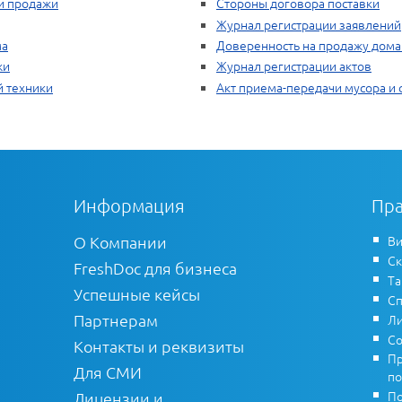
и продажи
Стороны договора поставки
Журнал регистрации заявлений
ма
Доверенность на продажу дома
жи
Журнал регистрации актов
й техники
Акт приема-передачи мусора и 
Информация
Пра
О Компании
Ви
Ск
FreshDoc для бизнеса
Т
Успешные кейсы
Сп
Партнерам
Ли
Со
Контакты и реквизиты
Пр
Для СМИ
по
По
Лицензии и