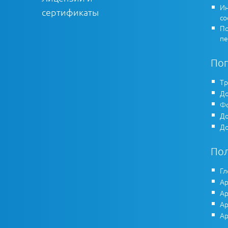
Ин
сертификаты
co
По
пе
По
Тр
До
Фо
До
До
По
Гл
Ар
Ар
Ар
Ар