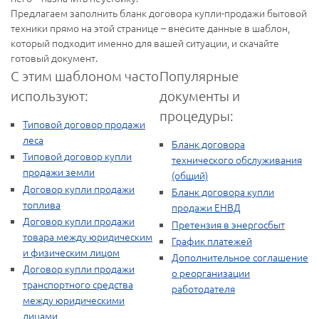
Предлагаем заполнить бланк договора купли-продажи бытовой
техники прямо на этой странице – внесите данные в шаблон,
который подходит именно для вашей ситуации, и скачайте
готовый документ.
С этим шаблоном часто
Популярные
используют:
документы и
процедуры:
Типовой договор продажи
леса
Бланк договора
Типовой договор купли
технического обслуживания
продажи земли
(общий)
Договор купли продажи
Бланк договора купли
топлива
продажи ЕНВД
Договор купли продажи
Претензия в энергосбыт
товара между юридическим
График платежей
и физическим лицом
Дополнительное соглашение
Договор купли продажи
о реорганизации
транспортного средства
работодателя
между юридическими
лицами