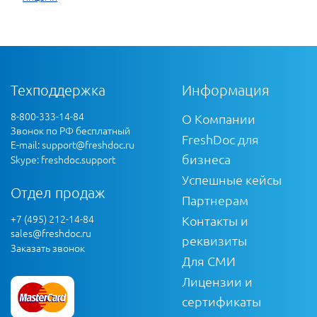
Техподдержка
Информация
8-800-333-14-84
О Компании
Звонок по РФ бесплатный
FreshDoc для
E-mail:
support@freshdoc.ru
бизнеса
Skype: freshdoc.support
Успешные кейсы
Отдел продаж
Партнерам
+7 (495) 212-14-84
Контакты и
sales@freshdoc.ru
реквизиты
Заказать звонок
Для СМИ
Лицензии и
сертификаты