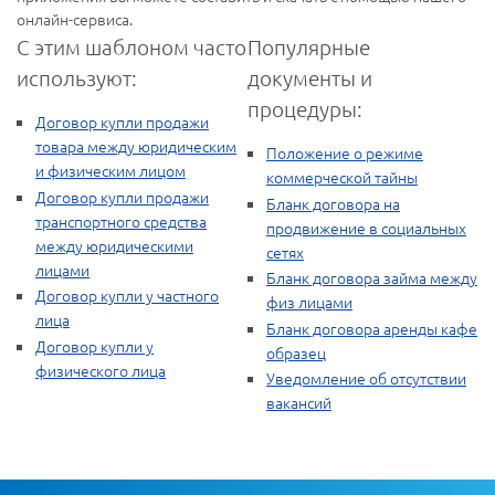
онлайн-сервиса.
С этим шаблоном часто
Популярные
используют:
документы и
процедуры:
Договор купли продажи
товара между юридическим
Положение о режиме
и физическим лицом
коммерческой тайны
Договор купли продажи
Бланк договора на
транспортного средства
продвижение в социальных
между юридическими
сетях
лицами
Бланк договора займа между
Договор купли у частного
физ лицами
лица
Бланк договора аренды кафе
Договор купли у
образец
физического лица
Уведомление об отсутствии
вакансий