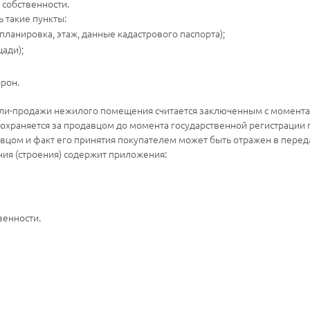
 собственности.
 такие пункты:
планировка, этаж, данные кадастрового паспорта);
щади);
орон.
купли-продажи нежилого помещения считается заключенным с момента
храняется за продавцом до момента государственной регистрации п
цом и факт его принятия покупателем может быть отражен в переда
я (строения) содержит приложения:
венности.