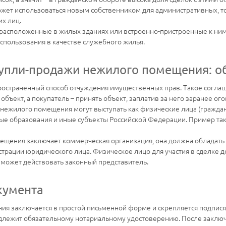
жет использоваться новым собственником для административных, то
х лиц.
расположенные в жилых зданиях или встроенно-пристроенные к ним
спользования в качестве служебного жилья.
упли-продажи нежилого помещения: об
ространенный способ отчуждения имущественных прав. Такое соглаш
 объект, а покупатель – принять объект, заплатив за него заранее 
 нежилого помещения могут выступать как физические лица (граждане
ые образования и иные субъекты Российской Федерации. Пример та
ещения заключает коммерческая организация, она должна обладать
страции юридического лица. Физическое лицо для участия в сделке 
 может действовать законный представитель.
кумента
я заключается в простой письменной форме и скрепляется подписям
подлежит обязательному нотариальному удостоверению. После заклю