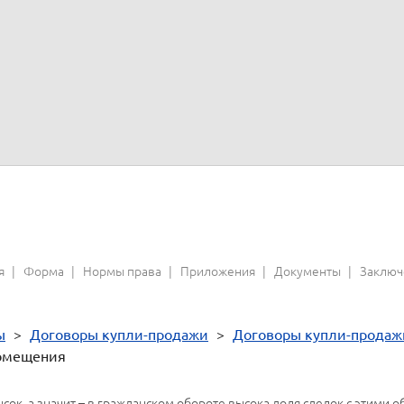
рации -
; почтовый адрес -
; тел. -
; e-mail -
; ИНН -
; л/сч
в
рации -
; почтовый адрес -
; тел. -
; e-mail -
; ИНН -
; л/сч
в
я
Форма
Нормы права
Приложения
Документы
Заключ
ы
>
Договоры купли-продажи
>
Договоры купли-продаж
помещения
ок, а значит – в гражданском обороте высока доля сделок с этими