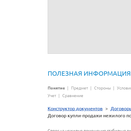
:
, дата рождения -
г.; место регист
подразделения
.
От имени
_______________
:
, дата рождения -
г.; место регист
подразделения
.
От имени
_______________
ПОЛЕЗНАЯ ИНФОРМАЦИЯ
Предмет
Стороны
Услови
Понятие
Учет
Сравнение
Конструктор документов
>
Договор
Договор купли-продажи нежилого 
Спрос на нежилые помещения стабильно выс