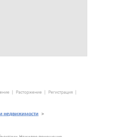
к/с
; БИК
; паспорт:
, выдан
г.
, код
к/с
; БИК
; паспорт:
, выдан
г.
, код
ение
Расторжение
Регистрация
и недвижимости
>
 объектами. Нежилое помещение,