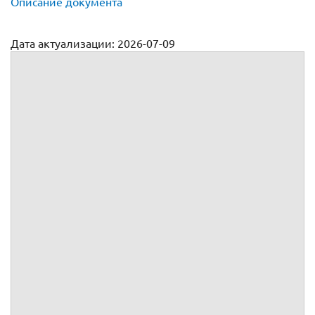
Описание документа
Дата актуализации: 2026-07-09
Акт согласования по договору поставки автомобиля
Приложение №
к
№
от
г.
заключенному между
и
Акт согласования характеристик
Характеристики
:
- марка
:
;
- модель
:
;