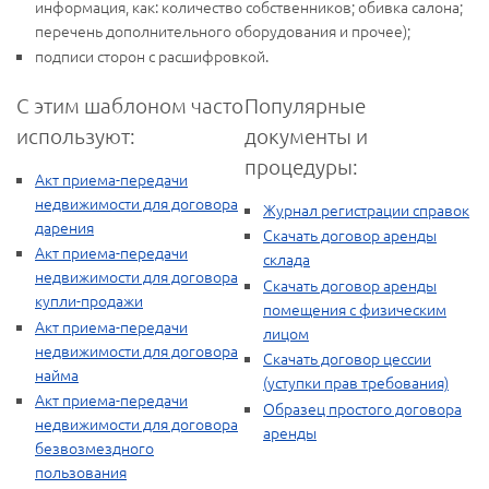
информация, как: количество собственников; обивка салона;
перечень дополнительного оборудования и прочее);
подписи сторон с расшифровкой.
С этим шаблоном часто
Популярные
используют:
документы и
процедуры:
Акт приема-передачи
недвижимости для договора
Журнал регистрации справок
дарения
Скачать договор аренды
Акт приема-передачи
склада
недвижимости для договора
Скачать договор аренды
купли-продажи
помещения с физическим
Акт приема-передачи
лицом
недвижимости для договора
Скачать договор цессии
найма
(уступки прав требования)
Акт приема-передачи
Образец простого договора
недвижимости для договора
аренды
безвозмездного
пользования