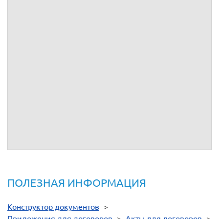
- год выпуска
:
;
- объём двигателя
:
;
- тип коробки передач
:
;
- цвет кузова
:
;
- пробег
:
;
- комплектация
:
;
- цена
:
рублей;
- дополнительные условия:
.
Подписи сторон:
От имени
__________
От имени
__________
ПОЛЕЗНАЯ ИНФОРМАЦИЯ
Конструктор документов
>
Приложения для договоров
>
Акты для договоров
>