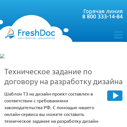
Горячая линия
8 800 333-14-84
toggle
menu
Техническое задание по
договору на разработку дизайна
Шаблон ТЗ на дизайн-проект составлен в
соответствии с требованиями
законодательства РФ. С помощью нашего
онлайн-сервиса вы можете составить
техническое задание на разработку дизайн-