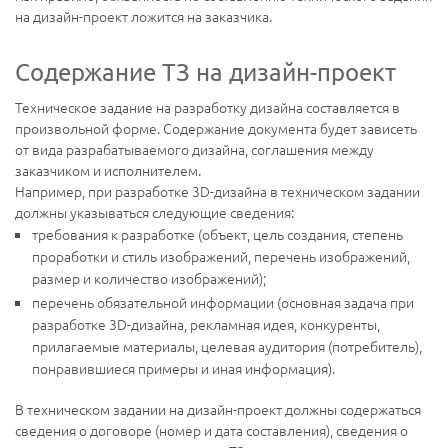
на дизайн-проект ложится на заказчика.
Содержание ТЗ на дизайн-проект
Техническое задание на разработку дизайна составляется в
произвольной форме. Содержание документа будет зависеть
от вида разрабатываемого дизайна, соглашения между
заказчиком и исполнителем.
Например, при разработке 3D-дизайна в техническом задании
должны указываться следующие сведения:
требования к разработке (объект, цель создания, степень
проработки и стиль изображений, перечень изображений,
размер и количество изображений);
перечень обязательной информации (основная задача при
разработке 3D-дизайна, рекламная идея, конкуренты,
прилагаемые материалы, целевая аудитория (потребитель),
понравившиеся примеры и иная информация).
В техническом задании на дизайн-проект должны содержаться
сведения о договоре (номер и дата составления), сведения о