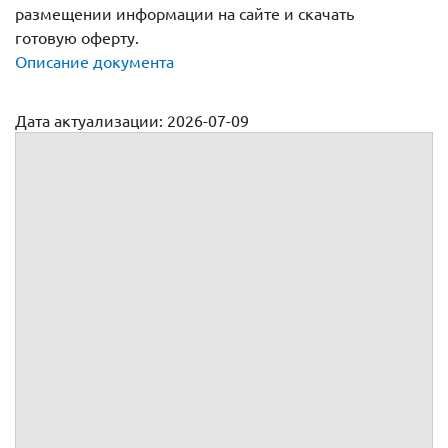
размещении информации на сайте и скачать
готовую оферту.
Описание документа
Дата актуализации: 2026-07-09
Договор-оферта на оказание услуг по размещению
информации на сайте
, именуемое в дальнейшем
, в лице
, действующего(ей)
на основании
, адресует настоящий Договор-оферту (далее
по тексту - Договор) любому лицу (неопределенному кругу
лиц), выразившему готовность воспользоваться услугами