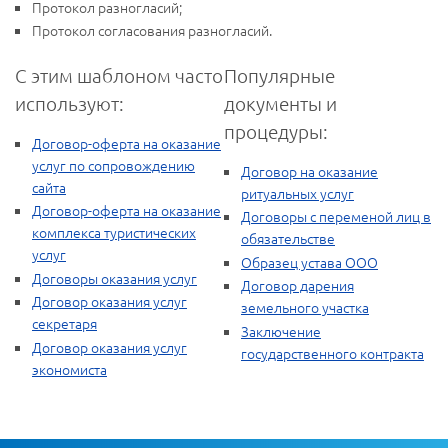
Протокол разногласий;
Протокол согласования разногласий.
С этим шаблоном часто
Популярные
используют:
документы и
процедуры:
Договор-оферта на оказание
услуг по сопровождению
Договор на оказание
сайта
ритуальных услуг
Договор-оферта на оказание
Договоры с переменой лиц в
комплекса туристических
обязательстве
услуг
Образец устава ООО
Договоры оказания услуг
Договор дарения
Договор оказания услуг
земельного участка
секретаря
Заключение
Договор оказания услуг
государственного контракта
экономиста