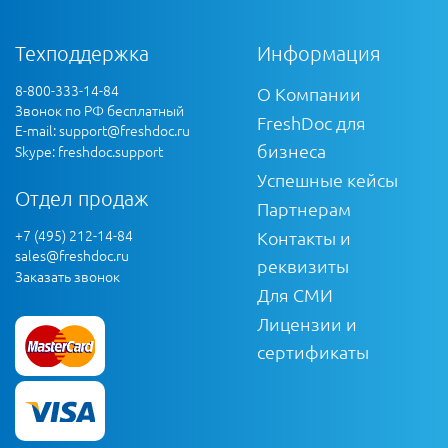
Техподдержка
Информация
8-800-333-14-84
О Компании
Звонок по РФ бесплатный
FreshDoc для
E-mail:
support@freshdoc.ru
бизнеса
Skype: freshdoc.support
Успешные кейсы
Отдел продаж
Партнерам
+7 (495) 212-14-84
Контакты и
sales@freshdoc.ru
реквизиты
Заказать звонок
Для СМИ
Лицензии и
сертификаты