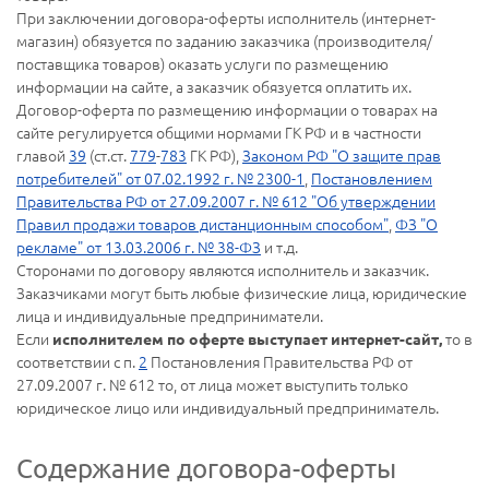
При заключении договора-оферты исполнитель (интернет-
магазин) обязуется по заданию заказчика (производителя/
поставщика товаров) оказать услуги по размещению
информации на сайте, а заказчик обязуется оплатить их.
Договор-оферта по размещению информации о товарах на
сайте регулируется общими нормами ГК РФ и в частности
главой
39
(ст.ст.
779
-
783
ГК РФ),
Законом РФ "О защите прав
потребителей" от 07.02.1992 г. № 2300-1
,
Постановлением
Правительства РФ от 27.09.2007 г. № 612 "Об утверждении
Правил продажи товаров дистанционным способом"
,
ФЗ "О
рекламе" от 13.03.2006 г. № 38-ФЗ
и т.д.
Сторонами по договору являются исполнитель и заказчик.
Заказчиками могут быть любые физические лица, юридические
лица и индивидуальные предприниматели.
Если
то в
исполнителем по оферте выступает интернет-сайт,
соответствии с п.
2
Постановления Правительства РФ от
27.09.2007 г. № 612 то, от лица может выступить только
юридическое лицо или индивидуальный предприниматель.
Содержание договора-оферты