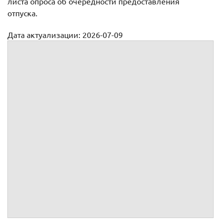
листа опроса об очередности предоставления
отпуска.
Дата актуализации: 2026-07-09
Лист опроса для графика отпусков
ЛИСТ ОПРОСА
работников о пожеланиях относительно
времени предоставления отпуска в
году
Желаемая
Количество
Фамилия,
Структурное
дата
дней
инициалы
Должность
подразделение
начала
отпуска
работника
отпуска