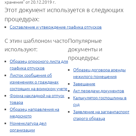
хранения" от 20.12.2019 г.
Этот документ используется в следующих
процедурах:
Составление и утверждение графика отпусков
С этим шаблоном часто
Популярные
используют:
документы и
процедуры:
Образец опросного листа для
графика отпусков
Образец договора аренды
Листок сообщения об
нежилого помещения
изменениях о гражданах
Завещание
состоящих на воинском учете
Акт передачи документов
Форма накладной на отпуск
Калькулятор госпошлины в
товара
суд
Образец направления на
Заявление на загранпаспорт
медосмотр
старого образца
Номенклатура дел
организации