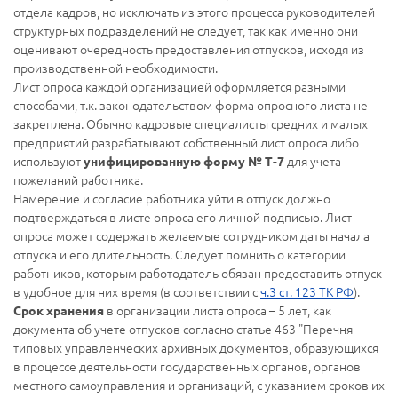
отдела кадров, но исключать из этого процесса руководителей
структурных подразделений не следует, так как именно они
оценивают очередность предоставления отпусков, исходя из
производственной необходимости.
Лист опроса каждой организацией оформляется разными
способами, т.к. законодательством форма опросного листа не
закреплена. Обычно кадровые специалисты средних и малых
предприятий разрабатывают собственный лист опроса либо
используют
для учета
унифицированную форму № Т-7
пожеланий работника.
Намерение и согласие работника уйти в отпуск должно
подтверждаться в листе опроса его личной подписью. Лист
опроса может содержать желаемые сотрудником даты начала
отпуска и его длительность. Следует помнить о категории
работников, которым работодатель обязан предоставить отпуск
в удобное для них время (в соответствии с
ч.3 ст. 123 ТК РФ
).
в организации листа опроса – 5 лет, как
Срок хранения
документа об учете отпусков согласно статье 463 "Перечня
типовых управленческих архивных документов, образующихся
в процессе деятельности государственных органов, органов
местного самоуправления и организаций, с указанием сроков их