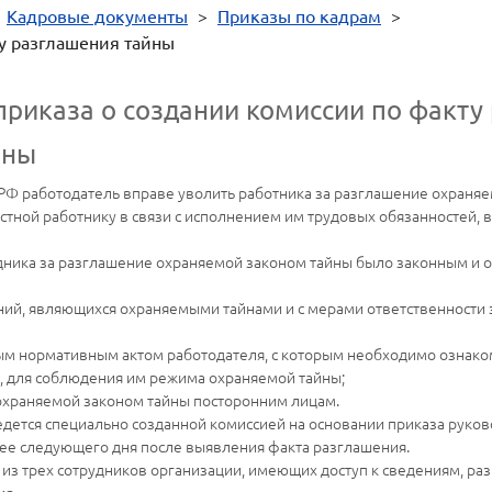
>
Кадровые документы
>
Приказы по кадрам
>
у разглашения тайны
приказа о создании комиссии по факту
йны
 ТК РФ работодатель вправе уволить работника за разглашение охран
естной работнику в связи с исполнением им трудовых обязанностей, 
удника за разглашение охраняемой законом тайны было законным и
ений, являющихся охраняемыми тайнами и с мерами ответственности
м нормативным актом работодателя, с которым необходимо ознаком
я, для соблюдения им режима охраняемой тайны;
 охраняемой законом тайны посторонним лицам.
дется специально созданной комиссией на основании приказа руков
ее следующего дня после выявления факта разглашения.
 из трех сотрудников организации, имеющих доступ к сведениям, р