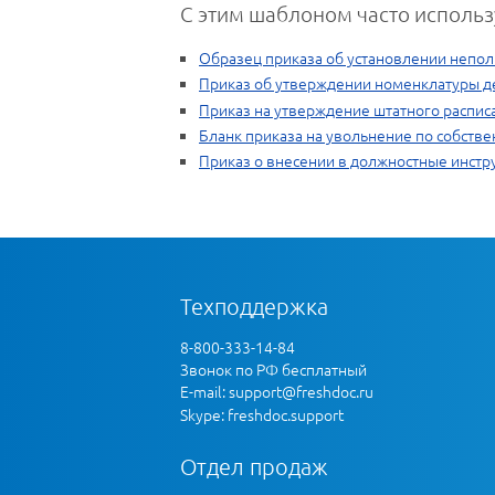
С этим шаблоном часто использ
Образец приказа об установлении непо
Приказ об утверждении номенклатуры д
Приказ на утверждение штатного расписа
Бланк приказа на увольнение по собств
Приказ о внесении в должностные инст
Техподдержка
8-800-333-14-84
Звонок по РФ бесплатный
E-mail:
support@freshdoc.ru
Skype: freshdoc.support
Отдел продаж