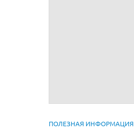
2.
Установить, что задачами комиссии явл
- установление обстоятельств разглаше
- установление лиц, непосредственно в
- выявление причин и условий, способ
- определение актуальности разглашен
- определение (подсчет) ущерба (убытко
Руководитель организации
С приказом ознакомлен(ы):
(должность)
Это утвержденная форма приказа? Прост
Унифицированная форма для данного при
режим правки.
ПОЛЕЗНАЯ ИНФОРМАЦИЯ