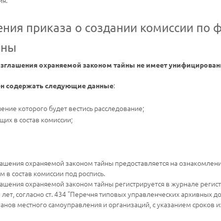
ия.
ения приказа о создании комиссии по 
йны
разглашения охраняемой законом тайны не имеет унифицирова
:
н содержать следующие данные
ение которого будет вестись расследование;
их в состав комиссии;
глашения охраняемой законом тайны предоставляется на ознакомле
 в состав комиссии под роспись.
лашения охраняемой законом тайны регистрируется в журнале регис
5 лет, согласно ст. 434 "Перечня типовых управленческих архивных 
ганов местного самоуправления и организаций, с указанием сроков 