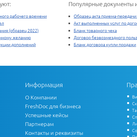
уют:
Популярные документы и
лного рабочего времени
Образец акта приема-передачи
ел
Акт выполненных услуг по дого
ния (образец 2022)
Бланк товарного чека
енному желанию
Договор безвозмездного поль
рукции дополнений
Бланк договора купли продажи
Информация
Пра
О Компании
Ви
Ск
FreshDoc для бизнеса
Т
Успешные кейсы
Сп
Партнерам
Ли
Со
Контакты и реквизиты
Пр