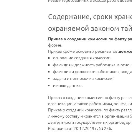
незаинтересованных в исходе расследован
Содержание, сроки хран
охраняемой законом та
Приказ о создании комиссии по факту 
форме.
Приказ кроме основных реквизитов
долже
основание создания комиссии;
фамилия и должность работника, в отнош
фамилии и должности работников, входящ
задачи и полномочия комиссии;
и иные данные.
Приказ о создании комиссии по факту раз
организации, а также работникам, вошедшим
Приказ о создании комиссии по факту разг
личному составу и хранится в организации 
деятельности государственных органов, ор
Росархива от 20.12.2019 г. № 236.