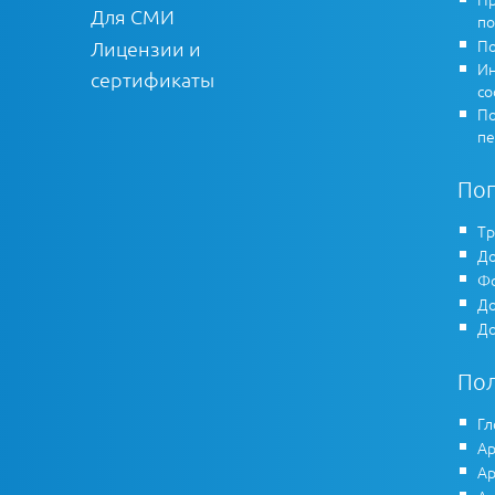
Для СМИ
по
По
Лицензии и
Ин
сертификаты
co
По
пе
По
Тр
До
Фо
До
До
По
Гл
Ар
Ар