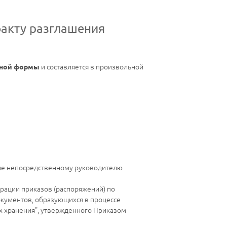
факту разглашения
и составляется в произвольной
нной формы
ние непосредственному руководителю
трации приказов (распоряжений) по
документов, образующихся в процессе
их хранения", утвержденного Приказом