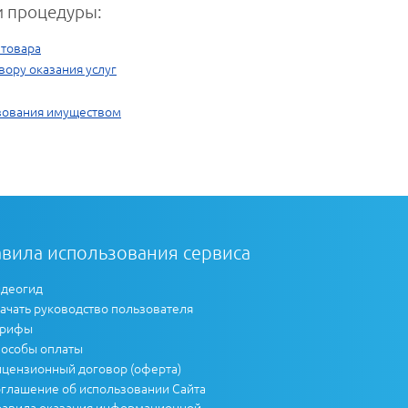
 процедуры:
 товара
вору оказания услуг
зования имуществом
вила использования сервиса
деогид
ачать руководство пользователя
арифы
особы оплаты
цензионный договор (оферта)
глашение об использовании Сайта
авила оказания информационной