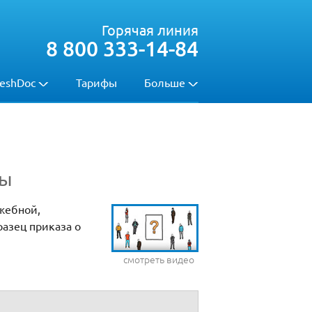
Горячая линия
8 800 333-14-84
eshDoc
Тарифы
Больше
ны
жебной,
разец приказа о
смотреть видео