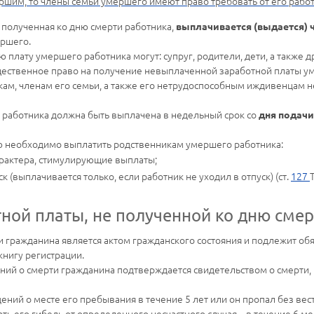
ршим, то члены семьи умершего имеют право требовать от его рабо
е полученная ко дню смерти работника,
выплачивается (выдается) 
ршего.
 плату умершего работника могут: супруг, родители, дети, а также д
щественное право на получение невыплаченной заработной платы у
ам, членам его семьи, а также его нетрудоспособным иждивенцам н
 работника должна быть выплачена в недельный срок
со
дня подач
ю необходимо выплатить родственникам умершего работника:
рактера, стимулирующие выплаты;
(выплачивается только, если работник не уходил в отпуск) (ст.
127
ной платы, не полученной ко дню смер
 гражданина является актом гражданского состояния и подлежит об
книгу регистрации.
ений о смерти гражданина подтверждается свидетельством о смерт
дений о месте его пребывания в течение 5 лет или он пропал без вес
 его гибель от определенного несчастного случая, - в течение 6 ме