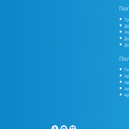
По
Тр
До
Фо
До
До
По
Гл
Ар
Ар
Ар
Ар