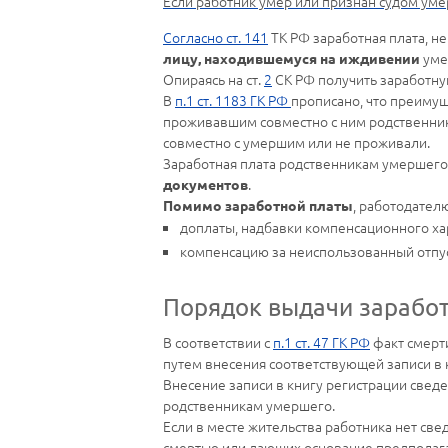
Если работник умер или признан судом уме
Согласно ст.
141
ТК РФ заработная плата, н
уме
лицу, находившемуся на иждивении
Опираясь на ст.
2
СК РФ получить заработную
В
п.1 ст. 1183 ГК РФ
прописано, что преиму
проживавшим совместно с ним родственник
совместно с умершим или не проживали.
Заработная плата родственникам умершего
.
документов
, работодател
Помимо заработной платы
доплаты, надбавки компенсационного ха
компенсацию за неиспользованный отпуск 
Порядок выдачи заработ
В соответствии с
п.1 ст. 47 ГК РФ
факт смерти
путем внесения соответствующей записи в 
Внесение записи в книгу регистрации свед
родственникам умершего.
Если в месте жительства работника нет све
смертью или дающих основание предполагать