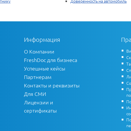
тнику
Доверенность на автомобиль
Информация
Пра
О Компании
Ви
Ск
FreshDoc для бизнеса
Т
Успешные кейсы
Сп
Партнерам
Ли
Со
Контакты и реквизиты
Пр
Для СМИ
по
По
Лицензии и
Ин
сертификаты
co
По
пе