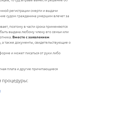
енной регистрации смерти и выдачи
ление судом гражданина умершим влечет за
вает, поэтому в части срока применяются
а быть выдана любому члену его семьи или
отника.
Вместе с заявлением
 а также документы, свидетельствующие о
форме и может писаться от руки либо
тная плата и другие причитающиеся
 процедуры:
и