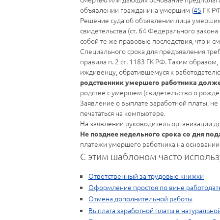
объявлении гражданина умершим (
45
ГК РФ
Решение суда об объявлении лица умершим,
свидетельства (ст. 64 Федерального закона
собой те же правовые последствия, что и см
Специального срока для предъявления треб
правила п. 2 ст. 1183 ГК РФ. Таким образо
иждивенцу, обратившемуся к работодателю 
родственник умершего работника долже
родстве с умершем (свидетельство о рожден
Заявление о выплате заработной платы, не 
печататься на компьютере.
На заявлении руководитель организации д
Не позднее недельного срока со дня по
платежи умершего работника на основании 
С этим шаблоном часто использ
Ответственный за трудовые книжки
Оформление простоя по вине работодат
Отмена дополнительной работы
Выплата заработной платы в натуральн