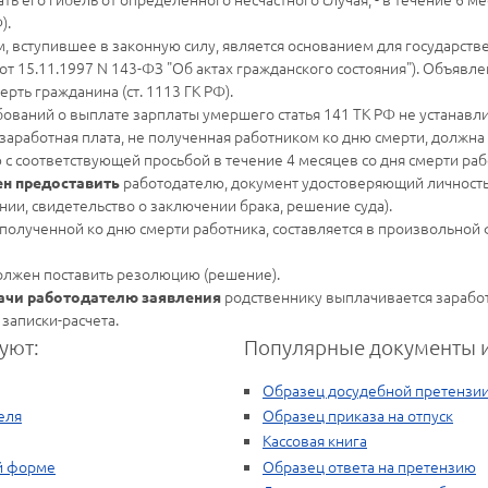
).
 вступившее в законную силу, является основанием для государств
 от 15.11.1997 N 143-ФЗ "Об актах гражданского состояния"). Объяв
ерть гражданина (ст. 1113 ГК РФ).
ований о выплате зарплаты умершего статья 141 ТК РФ не устанавли
м, заработная плата, не полученная работником ко дню смерти, должн
с соответствующей просьбой в течение 4 месяцев со дня смерти раб
работодателю, документ удостоверяющий личность,
н предоставить
ии, свидетельство о заключении брака, решение суда).
полученной ко дню смерти работника, составляется в произвольной 
олжен поставить резолюцию (решение).
родственнику выплачивается зарабо
дачи работодателю заявления
записки-расчета.
уют:
Популярные документы и
Образец досудебной претензи
еля
Образец приказа на отпуск
Кассовая книга
ой форме
Образец ответа на претензию