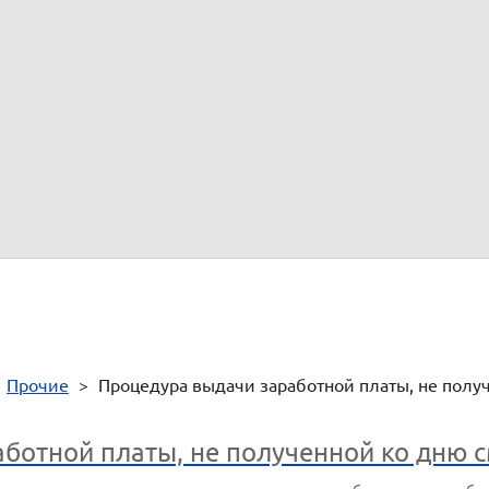
ня подачи работодателю заявления.
нец процедуры
ой процедуре?
е вопросы.
цедуры.
о телефону 8 800 333 14 84
 Федерации
>
Прочие
>
Процедура выдачи заработной платы, не полу
ботной платы, не полученной ко дню 