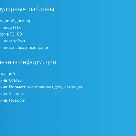
пулярные шаблоны
удовой договор
говор ГПХ
рма Р21001
говор займа
говор найма помещения
лезная информация
оссарий
хив. Статьи
хив. Нормативно-правовая документация
хив. Законы
хив. Новости