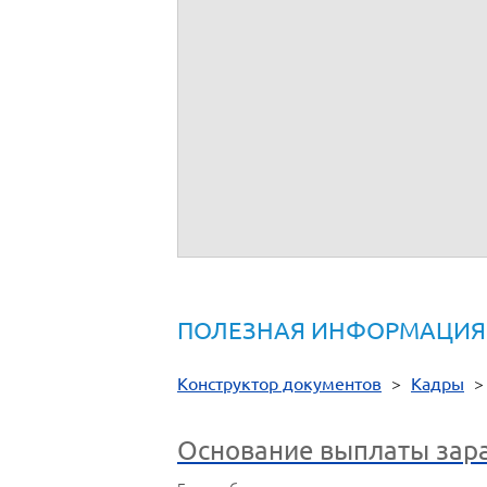
Срок: не позднее недельного срока со д
Ко
У вас остались вопросы по эт
Посмотрите ответы на Часто задаваемы
Задайте свой вопрос в обсуждении про
Либо обращайтесь в службу поддержки п
Нормативная документация
- ст.
141
Трудового Кодекса Российской
ПОЛЕЗНАЯ ИНФОРМАЦИЯ
Конструктор документов
>
Кадры
Основание выплаты зара