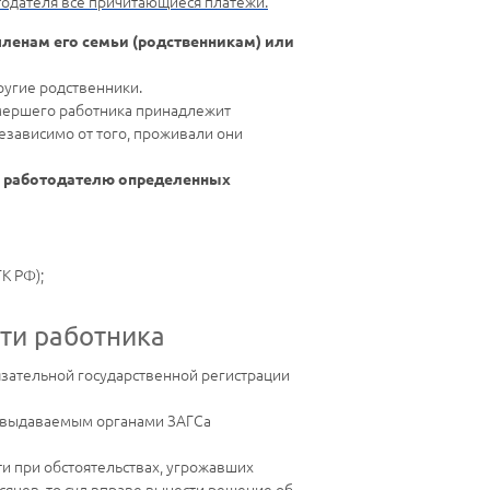
тодателя все причитающиеся платежи.
членам его семьи (родственникам) или
ругие родственники.
мершего работника принадлежит
езависимо от того, проживали они
и работодателю определенных
ТК РФ);
ти работника
язательной государственной регистрации
и, выдаваемым органами ЗАГСа
ти при обстоятельствах, угрожавших
сяцев, то суд вправе вынести решение об