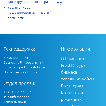
срока трудового договора
Т-7
Увольнение за
несоответствие занимаемой
должности
Техподдержка
Информация
8-800-333-14-84
О Компании
Звонок по РФ бесплатный
FreshDoc для
E-mail:
support@freshdoc.ru
бизнеса
Skype: freshdoc.support
Успешные кейсы
Отдел продаж
Партнерам
+7 (495) 212-14-84
Контакты и
sales@freshdoc.ru
реквизиты
Заказать звонок
Для СМИ