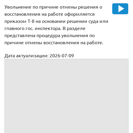
Увольнение по причине отмены решения о
восстановления на работе оформляется
приказом Т-8 на основании решении суда или
главного гос. инспектора. В разделе
представлена процедура увольнения по
причине отмены восстановления на работе.
Дата актуализации: 2026-07-09
Процедура увольнения в связи с отменой решения суда
или отменой решения государственной инспекции труда о
восстановлении работника на работе
Прекращение трудового договора в связи
с отменой решения суда или отменой
(признание незаконным) решения
государственной инспекции труда о