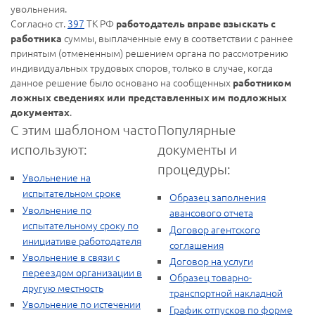
увольнения.
Согласно ст.
397
ТК РФ
работодатель вправе взыскать с
суммы, выплаченные ему в соответствии с раннее
работника
принятым (отмененным) решением органа по рассмотрению
индивидуальных трудовых споров, только в случае, когда
данное решение было основано на сообщенных
работником
ложных сведениях или представленных им подложных
.
документах
С этим шаблоном часто
Популярные
используют:
документы и
процедуры:
Увольнение на
испытательном сроке
Образец заполнения
Увольнение по
авансового отчета
испытательному сроку по
Договор агентского
инициативе работодателя
соглашения
Увольнение в связи с
Договор на услуги
переездом организации в
Образец товарно-
другую местность
транспортной накладной
Увольнение по истечении
График отпусков по форме