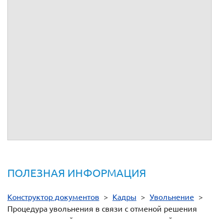
Порядка заполнения ЕФС-1).
Срок подачи - не позднее рабочего дня, следующего за
днем издания приказа (распоряжения).
Конец
процедуры
У вас остались вопросы по этой процедуре?
Посмотрите ответы на Часто задаваемые вопросы.
Задайте свой вопрос в обсуждении процедуры.
Либо обращайтесь в службу поддержки по телефону 8 800
333 14 84
Нормативная документация
-
Трудовой кодекс РФ
ПОЛЕЗНАЯ ИНФОРМАЦИЯ
Конструктор документов
>
Кадры
>
Увольнение
>
Процедура увольнения в связи с отменой решения