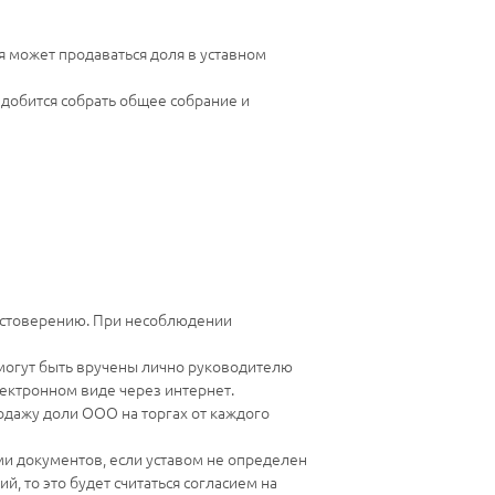
 может продаваться доля в уставном
адобится собрать общее собрание и
достоверению. При несоблюдении
могут быть вручены лично руководителю
ектронном виде через интернет.
одажу доли ООО на торгах от каждого
ими документов, если уставом не определен
, то это будет считаться согласием на