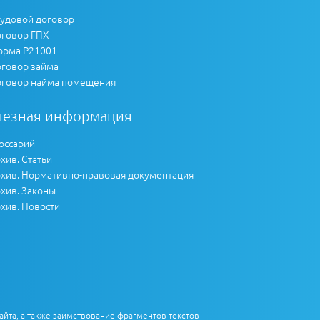
удовой договор
говор ГПХ
рма Р21001
говор займа
говор найма помещения
лезная информация
оссарий
хив. Статьи
хив. Нормативно-правовая документация
хив. Законы
хив. Новости
айта, а также заимствование фрагментов текстов