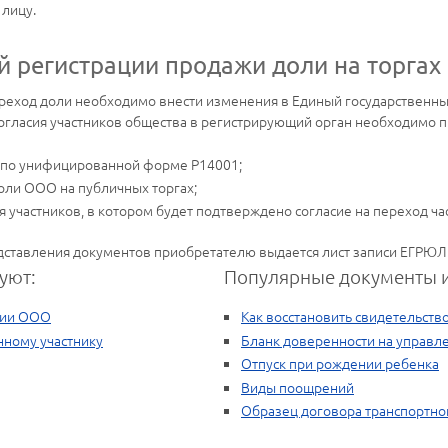
 лицу.
й регистрации продажи доли на торгах
ереход доли необходимо внести изменения в Единый государственны
 согласия участников общества в регистрирующий орган необходимо
 по унифицированной форме Р14001;
ли ООО на публичных торгах;
 участников, в котором будет подтверждено согласие на переход час
едставления документов приобретателю выдается лист записи ЕГРЮЛ
уют:
Популярные документы и
ции ООО
Как восстановить свидетельств
нному участнику
Бланк доверенности на управл
Отпуск при рождении ребенка
Виды поощрений
Образец договора транспортно