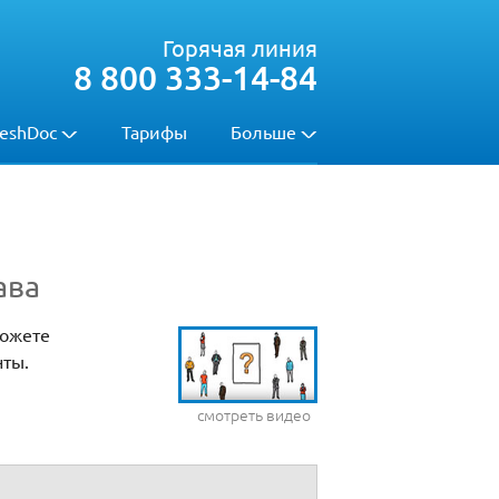
Горячая линия
8 800 333-14-84
eshDoc
Тарифы
Больше
ава
можете
нты.
смотреть видео