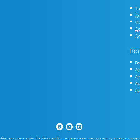
Тр
До
Фо
До
До
По
Гл
Ар
Ар
Ар
Ар
х текстов с сайта freshdoc.ru без разрешения авторов или администрации с