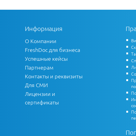
Информация
Пра
О Компании
Ви
Ск
FreshDoc для бизнеса
Т
Успешные кейсы
Сп
Партнерам
Ли
Со
Контакты и реквизиты
Пр
Для СМИ
по
По
Лицензии и
Ин
сертификаты
co
По
пе
По