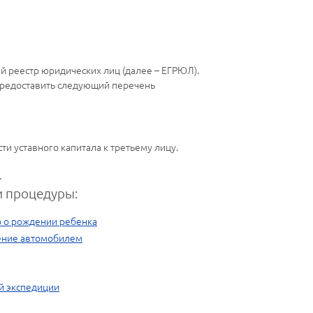
й реестр юридических лиц (далее – ЕГРЮЛ).
 предоставить следующий перечень
ти уставного капитала к третьему лицу.
.
 процедуры:
о о рождении ребенка
ение автомобилем
й экспедиции