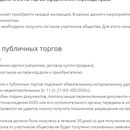
может приобрести каждый желающий. В рамках данного мероприятия
венностью.
 необходимо получить согласие участников общества. Для этого пон
 публичных торгов
:
ении сделки (например, договор купли-продажи);
согласия на переход доли к приобретателю.
 доли с публичных торгов подлежит обязательному нотариальному у
 недействительным (п. 11 ст. 21 ФЗ «Об ООО»).
собам подачи документов, поэтому выше перечисленные документы 
стонахождения ООО или его исполнительного органа, переданы в эл
провести не удается, можно получить письменное разрешение на пр
стников должно быть получено в течение 30 дней со дня получения 
срока от участников общества не будет получено письменных заявлений