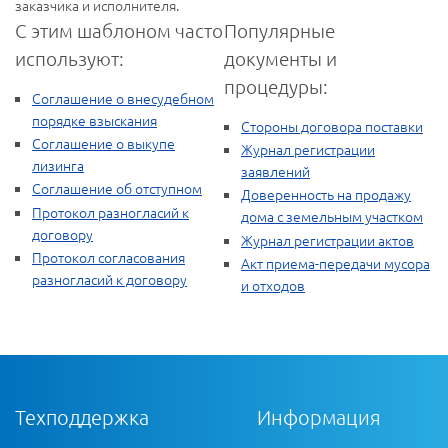
заказчика и исполнителя.
С этим шаблоном часто
Популярные
используют:
документы и
процедуры:
Соглашение о внесудебном
порядке взыскания
Стороны договора поставки
Соглашение о выкупе
Журнал регистрации
лизинга
заявлений
Соглашение об отступном
Доверенность на продажу
Протокол разногласий к
дома с земельным участком
договору
Журнал регистрации актов
Протокол согласования
Акт приема-передачи мусора
разногласий к договору
и отходов
Техподдержка
Информация