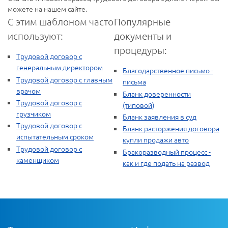
можете на нашем сайте.
С этим шаблоном часто
Популярные
используют:
документы и
процедуры:
Трудовой договор с
генеральным директором
Благодарственное письмо -
Трудовой договор с главным
письма
врачом
Бланк доверенности
Трудовой договор с
(типовой)
грузчиком
Бланк заявления в суд
Трудовой договор с
Бланк расторжения договора
испытательным сроком
купли продажи авто
Трудовой договор с
Бракоразводный процесс -
каменщиком
как и где подать на развод