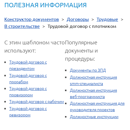
ПОЛЕЗНАЯ ИНФОРМАЦИЯ
Конструктор документов
>
Договоры
>
Трудовые
>
В строительстве
>
Трудовой договор с плотником
С этим шаблоном часто
Популярные
используют:
документы и
процедуры:
Трудовой договор с
президентом
Документы по ЗПД
Трудовой договор с
Должностная инструкция
прорабом
smm-специалиста
Трудовой договор с
Должностная инструкция
провизором
веб-программиста
Трудовой договор с рабочим
Должностная инструкция для
Трудовой договор с
руководителя проектов
ревизором
Должностные инструкции