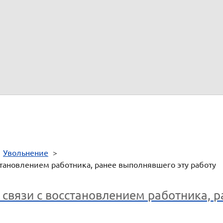
нец процедуры
ой процедуре?
е вопросы.
цедуры.
о телефону 8 800 333 14 84
>
Увольнение
>
становлением работника, ранее выполнявшего эту работу
 связи с восстановлением работника, 