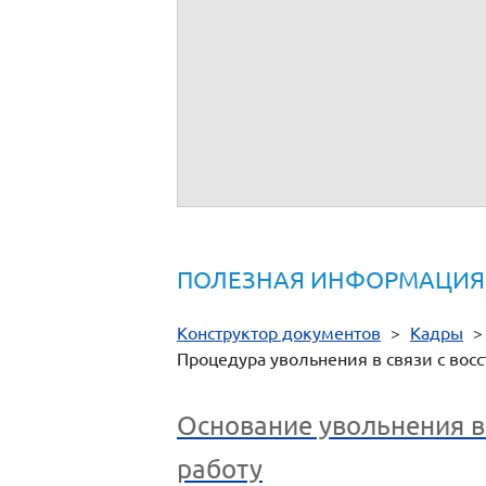
Ко
У вас остались вопросы по эт
Посмотрите ответы на Часто задаваемы
Задайте свой вопрос в обсуждении про
Либо обращайтесь в службу поддержки п
Нормативная документация
-
Трудовой кодекс РФ
ПОЛЕЗНАЯ ИНФОРМАЦИЯ
Конструктор документов
>
Кадры
Процедура увольнения в связи с вос
Основание увольнения в
работу