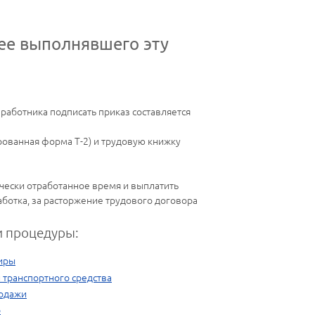
нее выполнявшего эту
работника подписать приказ составляется
рованная форма Т-2) и трудовую книжку
чески отработанное время и выплатить
ботка, за расторжение трудового договора
 процедуры:
иры
 транспортного средства
родажи
р