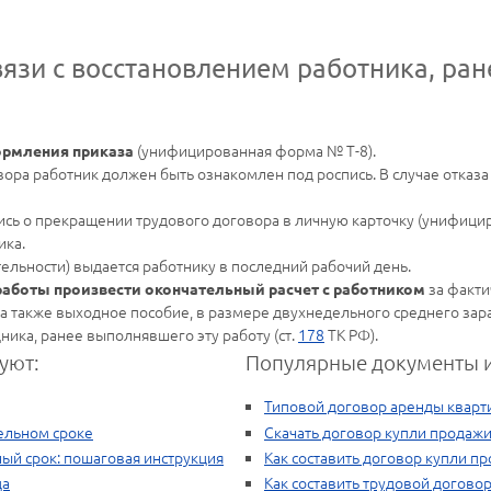
вязи с восстановлением работника, ра
(унифицированная форма № Т-8).
ормления приказа
ора работник должен быть ознакомлен под роспись. В случае отказа 
сь о прекращении трудового договора в личную карточку (унифици
ика.
ельности) выдается работнику в последний рабочий день.
за факти
работы произвести окончательный расчет с работником
а также выходное пособие, в размере двухнедельного среднего зара
дника, ранее выполнявшего эту работу (ст.
178
ТК РФ).
уют:
Популярные документы и
Типовой договор аренды кварт
ельном сроке
Скачать договор купли продажи
ый срок: пошаговая инструкция
Как составить договор купли п
да
Как составить трудовой догово