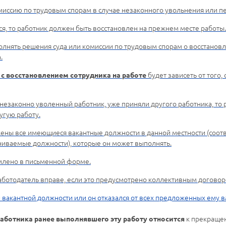
омиссию по трудовым спорам в случае незаконного увольнения или пе
я, то работник должен быть восстановлен на прежнем месте работы.
олнять решения суда или комиссии по трудовым спорам о восстанов
.
будет зависеть от того,
 с восстановлением сотрудника на работе
 незаконно уволенный работник, уже приняли другого работника, т
угую работу.
ены все имеющиеся вакантные должности в данной местности (соо
иваемые должности), которые он может выполнять.
лено в письменной форме.
работодатель вправе, если это предусмотрено коллективным догово
ии вакантной должности или он отказался от всех предложенных ему в
к прекращен
работника ранее выполнявшего эту работу относится