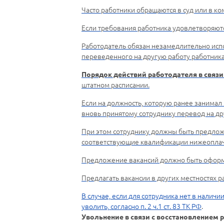
Часто работники обращаются в суд или в к
Если требования работника удовлетворяютс
Работодатель обязан незамедлительно исп
переведенного на другую работу работника
Порядок действий работодателя в связи
штатном расписании.
Если на должность, которую ранее занимал
вновь принятому сотруднику перевод на др
При этом сотруднику должны быть предлож
соответствующие квалификации нижеоплач
Предложение вакансий должно быть оформ
Предлагать вакансии в других местностях 
В случае, если для сотрудника нет в налич
уволить, согласно
п. 2 ч.1 ст. 83 ТК РФ
.
Увольнение в связи с восстановлением 