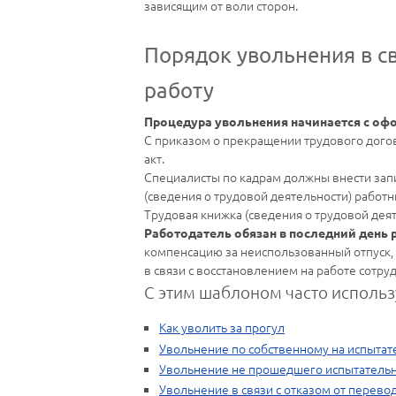
зависящим от воли сторон.
Порядок увольнения в с
работу
Процедура увольнения начинается с оф
С приказом о прекращении трудового догов
акт.
Специалисты по кадрам должны внести запи
(сведения о трудовой деятельности) работн
Трудовая книжка (сведения о трудовой деят
Работодатель обязан в последний день 
компенсацию за неиспользованный отпуск, 
в связи с восстановлением на работе сотру
С этим шаблоном часто использ
Как уволить за прогул
Увольнение по собственному на испытат
Увольнение не прошедшего испытательн
Увольнение в связи с отказом от перево