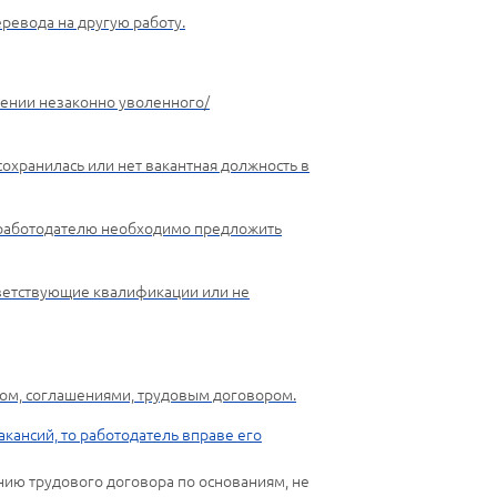
ревода на другую работу.
лении незаконно уволенного/
 сохранилась или нет вакантная должность в
о работодателю необходимо предложить
тветствующие квалификации или не
ром, соглашениями, трудовым договором.
акансий, то работодатель вправе его
ию трудового договора по основаниям, не