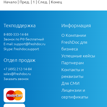
Начало
|
Пред.
|
1
|
След.
|
Конец
Техподдержка
Информация
8-800-333-14-84
О Компании
Звонок по РФ бесплатный
FreshDoc для
E-mail:
support@freshdoc.ru
бизнеса
Skype: freshdoc.support
Успешные кейсы
Отдел продаж
Партнерам
+7 (495) 212-14-84
Контакты и
sales@freshdoc.ru
реквизиты
Заказать звонок
Для СМИ
Лицензии и
сертификаты