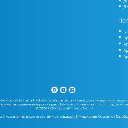
До
До
По
Гл
Ар
Ар
Ар
Ар
х текстов с сайта freshdoc.ru без разрешения авторов или администрации с
ться как нарушение авторских прав. Помните об ответственности, предусмотре
© 2024 ООО "ДокЛаб" (FreshDoc.ru)
о IT-компании в соответствии с приказом Минцифры России от 02.06.