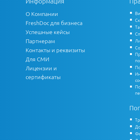
Информация
Пра
О Компании
Ви
Ск
FreshDoc для бизнеса
Т
Успешные кейсы
Сп
Партнерам
Ли
Со
Контакты и реквизиты
Пр
Для СМИ
по
По
Лицензии и
Ин
сертификаты
co
По
пе
По
Тр
До
Фо