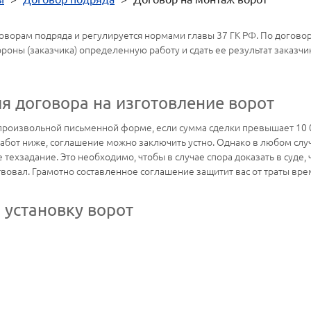
говорам подряда и регулируется нормами главы 37 ГК РФ. По договор
роны (заказчика) определенную работу и сдать ее результат заказчик
 договора на изготовление ворот
 произвольной письменной форме, если сумма сделки превышает 10 0
ть работ ниже, соглашение можно заключить устно. Однако в любом с
 техзадание. Это необходимо, чтобы в случае спора доказать в суде, 
вовал. Грамотно составленное соглашение защитит вас от траты врем
 установку ворот