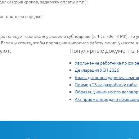
елки (срыв сроков, задержку оплаты и т.п.);
ностороннем порядке;
рот следует прописать условие о субподряде (п. 1 ст. 706 ГК РФ). П
. Если вы хотите, чтобы подрядчик выполнил работу лично, укажите в
уют:
Популярные документы и
Увольнение работника по сокр
Декларация УСН 2026
Бланк договора дарения земель
Пример ТЗ на разработку сайта
Образец ученического договор
Акт приема передачи помещени