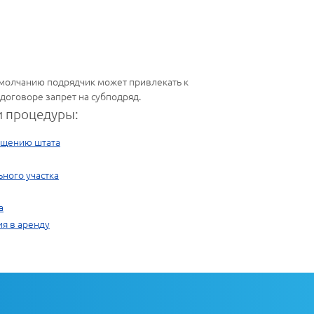
о умолчанию подрядчик может привлекать к
 договоре запрет на субподряд.
 процедуры:
ащению штата
ного участка
а
я в аренду