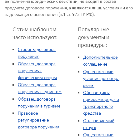
выполнения юридических действий, не входят в состав
предмета договора поручения, а являются лишь условиями его
надлежащего исполнения (п.1 ст. 973 ГК РФ).
С этим шаблоном
Популярные
часто используют:
документы и
процедуры:
Стороны договора
поручения
Дополнительное
Образец договора
соглашение
поручения с
Существенные
физическим лицом
условия договора
Образец договора
мены
поручения с туристом
Образец акта
Образец договора
приема-передачи
поручения в туризме
транспортного
Правовое
средства
регулирование
Оплачиваемый
договора поручения
отпуск
Существенные