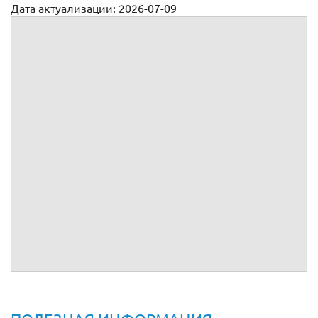
Дата актуализации: 2026-07-09
Договоры поручения
Договор поручения
Договор поручения на совершение определенного
действия
Договор поручения на продажу недвижимости
Договор поручения на продажу товаров
Договор поручения на продажу услуг
Договор поручения на покупку недвижимости
Договор поручения на покупку товаров
Договор поручения на покупку услуг