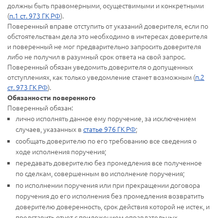
должны быть правомерными, осуществимыми и конкретными
(
п.1 ст. 973 ГК РФ
).
Поверенный вправе отступить от указаний доверителя, если по
обстоятельствам дела это необходимо в интересах доверителя
и поверенный не мог предварительно запросить доверителя
либо не получил в разумный срок ответа на свой запрос.
Поверенный обязан уведомить доверителя о допущенных
отступлениях, как только уведомление станет возможным (
п.2
ст. 973 ГК РФ
).
Обязанности поверенного
Поверенный обязан:
лично исполнять данное ему поручение, за исключением
случаев, указанных в
статье 976 ГК РФ
;
сообщать доверителю по его требованию все сведения о
ходе исполнения поручения;
передавать доверителю без промедления все полученное
по сделкам, совершенным во исполнение поручения;
по исполнении поручения или при прекращении договора
поручения до его исполнения без промедления возвратить
доверителю доверенность, срок действия которой не истек, и
представить отчет с приложением оправдательных