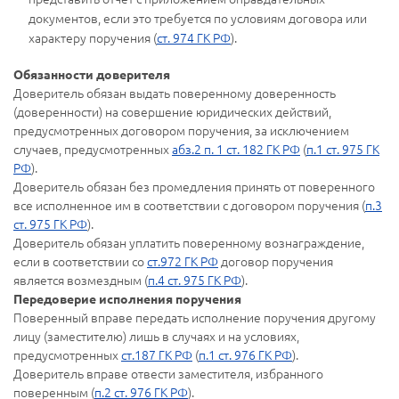
документов, если это требуется по условиям договора или
характеру поручения (
ст. 974 ГК РФ
).
Обязанности доверителя
Доверитель обязан выдать поверенному доверенность
(доверенности) на совершение юридических действий,
предусмотренных договором поручения, за исключением
случаев, предусмотренных
абз.2 п. 1 ст. 182 ГК РФ
(
п.1 ст. 975 ГК
РФ
).
Доверитель обязан без промедления принять от поверенного
все исполненное им в соответствии с договором поручения (
п.3
ст. 975 ГК РФ
).
Доверитель обязан уплатить поверенному вознаграждение,
если в соответствии со
ст.972 ГК РФ
договор поручения
является возмездным (
п.4 ст. 975 ГК РФ
).
Передоверие исполнения поручения
Поверенный вправе передать исполнение поручения другому
лицу (заместителю) лишь в случаях и на условиях,
предусмотренных
ст.187 ГК РФ
(
п.1 ст. 976 ГК РФ
).
Доверитель вправе отвести заместителя, избранного
поверенным (
п.2 ст. 976 ГК РФ
).