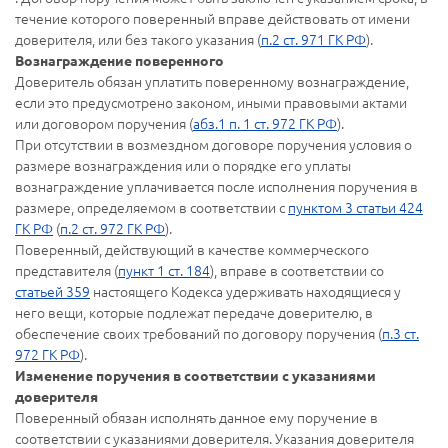
течение которого поверенный вправе действовать от имени
доверителя, или без такого указания (
п.2 ст. 971 ГК РФ
).
Вознаграждение поверенного
Доверитель обязан уплатить поверенному вознаграждение,
если это предусмотрено законом, иными правовыми актами
или договором поручения (
абз.1 п. 1 ст. 972 ГК РФ
).
При отсутствии в возмездном договоре поручения условия о
размере вознаграждения или о порядке его уплаты
вознаграждение уплачивается после исполнения поручения в
размере, определяемом в соответствии с
пунктом 3 статьи 424
ГК РФ
(
п.2 ст. 972 ГК РФ
).
Поверенный, действующий в качестве коммерческого
представителя (
пункт 1 ст. 184
), вправе в соответствии со
статьей 359
настоящего Кодекса удерживать находящиеся у
него вещи, которые подлежат передаче доверителю, в
обеспечение своих требований по договору поручения (
п.3 ст.
972 ГК РФ
).
Изменение поручения в соответствии с указаниями
доверителя
Поверенный обязан исполнять данное ему поручение в
соответствии с указаниями доверителя. Указания доверителя