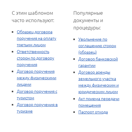
С этим шаблоном
Популярные
часто используют:
документы и
процедуры:
Образец договора
поручения на оплату
Увольнение по
третьим лицом
соглашению сторон
Ответственность
(образец)
сторон по договору
Договор банковской
поручения
гарантии
Договор поручения
Договор аренды
между физическими
земельного участка
лицами
между физическим и
Договор поручения с
юридическим лицом
туристом
Акт приема передачи
Договор поручения в
помещения
туризме
Паспорт отхода