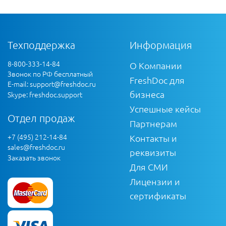
Техподдержка
Информация
8-800-333-14-84
О Компании
Звонок по РФ бесплатный
FreshDoc для
E-mail:
support@freshdoc.ru
бизнеса
Skype: freshdoc.support
Успешные кейсы
Отдел продаж
Партнерам
+7 (495) 212-14-84
Контакты и
sales@freshdoc.ru
реквизиты
Заказать звонок
Для СМИ
Лицензии и
сертификаты