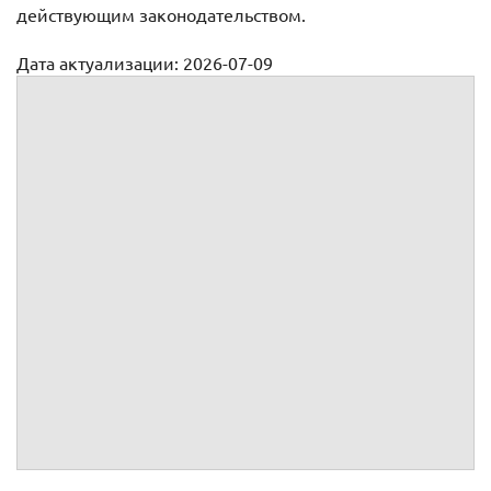
действующим законодательством.
Дата актуализации: 2026-07-09
Договоры поручения
Договор поручения
Договор поручения на совершение определенного
действия
Договор поручения на продажу недвижимости
Договор поручения на продажу товаров
Договор поручения на продажу услуг
Договор поручения на покупку недвижимости
Договор поручения на покупку товаров
Договор поручения на покупку услуг