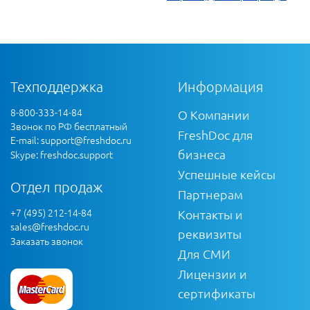
Техподдержка
Информация
8-800-333-14-84
О Компании
Звонок по РФ бесплатный
FreshDoc для
E-mail:
support@freshdoc.ru
бизнеса
Skype: freshdoc.support
Успешные кейсы
Отдел продаж
Партнерам
+7 (495) 212-14-84
Контакты и
sales@freshdoc.ru
реквизиты
Заказать звонок
Для СМИ
Лицензии и
сертификаты