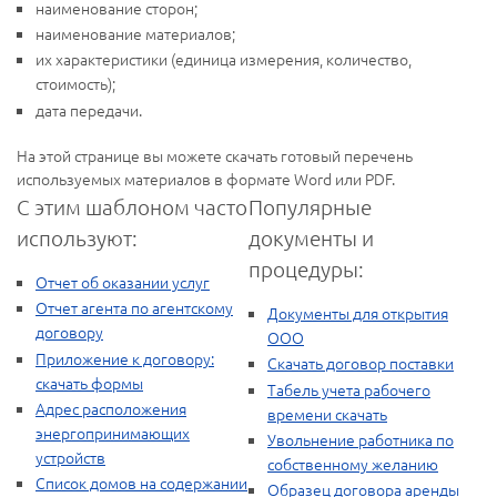
наименование сторон;
наименование материалов;
их характеристики (единица измерения, количество,
стоимость);
дата передачи.
На этой странице вы можете скачать готовый перечень
используемых материалов в формате Word или PDF.
С этим шаблоном часто
Популярные
используют:
документы и
процедуры:
Отчет об оказании услуг
Отчет агента по агентскому
Документы для открытия
договору
ООО
Приложение к договору:
Скачать договор поставки
скачать формы
Табель учета рабочего
Адрес расположения
времени скачать
энергопринимающих
Увольнение работника по
устройств
собственному желанию
Список домов на содержании
Образец договора аренды