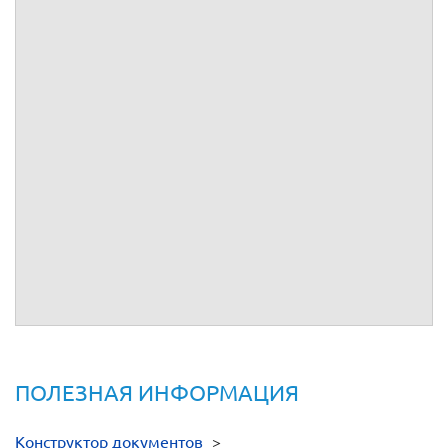
(характеристиками):
1.
Название
:
.
2.
Подробное описание
:
.
3.
Иные индивидуализирующие признаки и характеристики
:
.
Подписи сторон:
От имени
От имени
__________
__________
ПОЛЕЗНАЯ ИНФОРМАЦИЯ
Конструктор документов
>