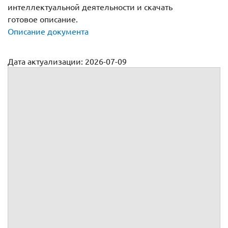
интеллектуальной деятельности и скачать
готовое описание.
Описание документа
Дата актуализации: 2026-07-09
Описание результата интеллектуальной деятельности
Приложение №
к
№
от
г.,
заключенному между
и
Описание
По Договору
обязуется передать
принадлежащее ему
исключительное право на
со следующими признаками