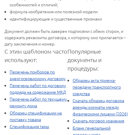
особенностей и отличий;
формула изобретения или полезной модели
идентифицирующие и существенные признаки
Документ должен быть заверен подписями с обеих сторон, и
содержать реквизиты договора, к которому оно прилагается –
дату заключения и номер.
С этим шаблоном часто
Популярные
используют:
документы и
процедуры:
Перечень приборов по
энергосервисному договору
Образец акта приема-
Перечень работ по договору
передачи транспортного
подряда на содержание МКД
средства
Перечень работ по текущему
Скачать образец договора
ремонту дома
аренды комнаты между
Образец спецификации на
физическими лицами (2026)
поставку товара
Скачать договор хранения
Спецификация тары
Бланк генеральной
доверенности