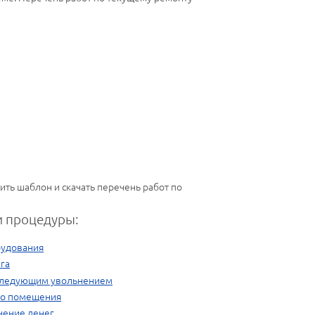
ить шаблон и скачать перечень работ по
 процедуры:
рудования
га
оследующим увольнением
го помещения
чение денег