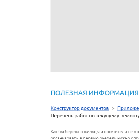
Примечание: Таблица приложения запол
многоквартирного дома, размеров фина
технической эксплуатации жилищного фо
Подписи сторон:
От имени
__________
ПОЛЕЗНАЯ ИНФОРМАЦИЯ
Конструктор документов
>
Приложе
Перечень работ по текущему ремонт
Как бы бережно жильцы и посетители не от
организовать, в первую очередь нужно оп