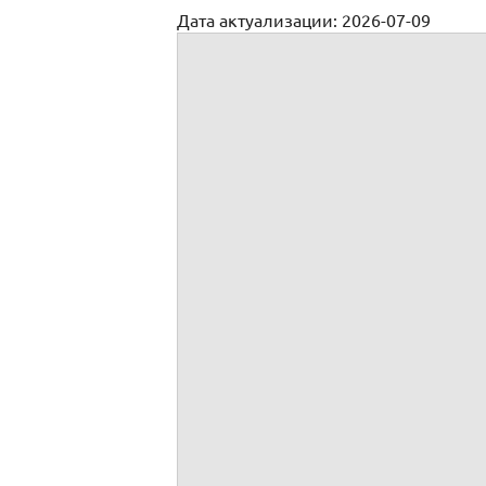
Дата актуализации: 2026-07-09
Перечень работ по текущему ремонту М
Перечень работ по тек
№ п/п
Наименование раб
1
Фундаменты
1.1
1.2
1.3
2
Стены и перегородки
2.1
В подвалах, технических этажах, чер
2.1.1
2.1.2