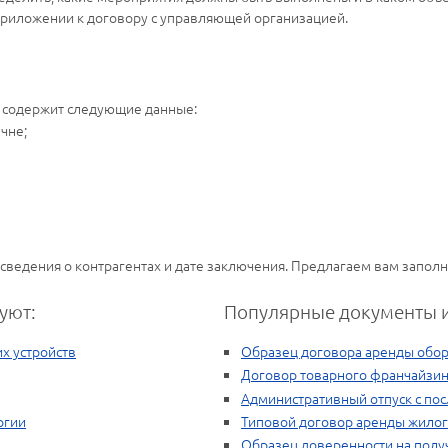
приложении к договору с управляющей организацией.
 содержит следующие данные:
чне;
сведения о контрагентах и дате заключения. Предлагаем вам заполн
уют:
Популярные документы и
х устройств
Образец договора аренды обо
Договор товарного франчайзин
Административный отпуск с п
ргии
Типовой договор аренды жило
Образец доверенности на полу