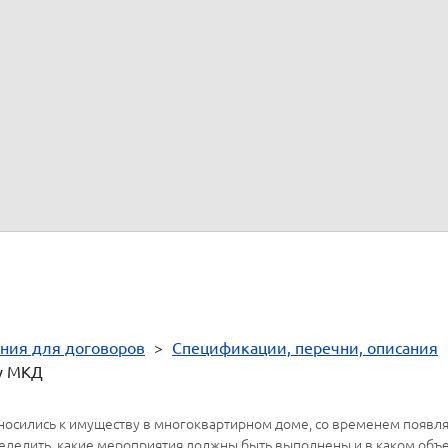
няется управляющей организацией с учетом технического состоян
нсирования собственниками. При заполнении таблицы могут быть 
нда" (утвержденные постановлением Госстроя РФ от 27 сентября 2
От имени
__________
ния для договоров
>
Спецификации, перечни, описания
у МКД
носились к имуществу в многоквартирном доме, со временем появля
ределить, какие мероприятия должны быть выполнены и в каком объ