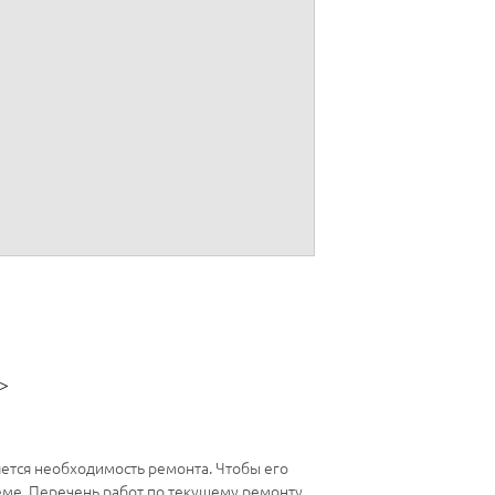
ия, конструктивных особенностей
использованы "Правила и нормы
003 г. № 170).
>
ется необходимость ремонта. Чтобы его
еме. Перечень работ по текущему ремонту