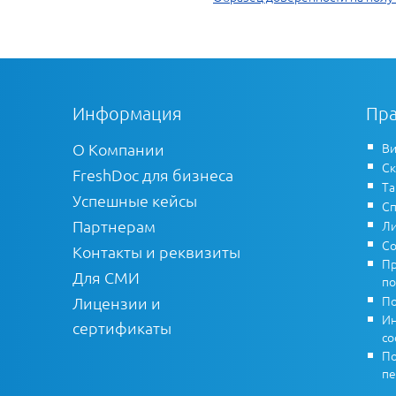
Информация
Пра
О Компании
Ви
Ск
FreshDoc для бизнеса
Т
Успешные кейсы
Сп
Партнерам
Ли
Со
Контакты и реквизиты
Пр
Для СМИ
по
По
Лицензии и
Ин
сертификаты
co
По
пе